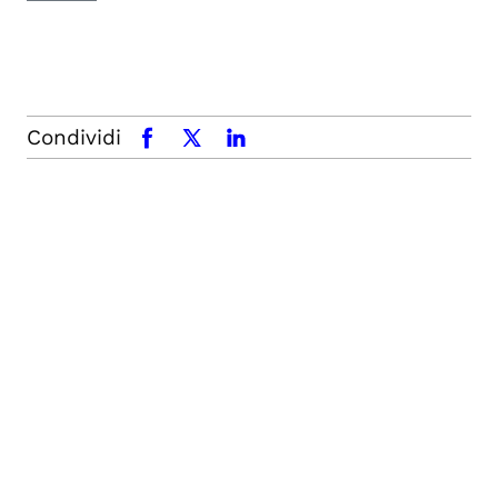
Condividi
facebook
x.com
linkedin