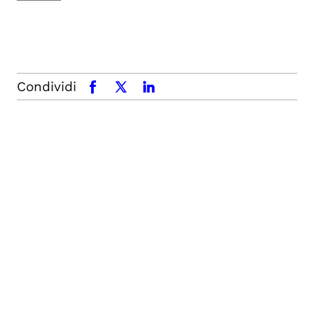
Condividi
facebook
x.com
linkedin