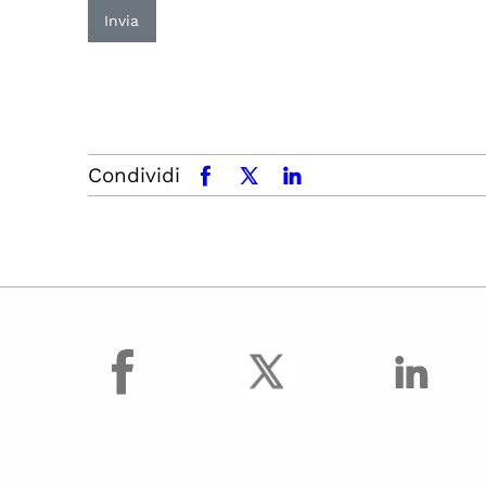
Invia
Condividi
facebook
x.com
linkedin
facebook