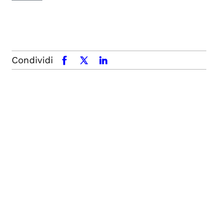
Condividi
facebook
x.com
linkedin