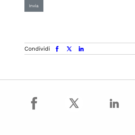
Invia
Condividi
facebook
x.com
linkedin
facebook