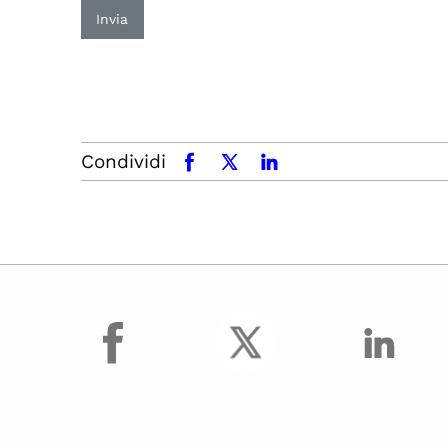
Invia
Condividi
facebook
x.com
linkedin
facebook