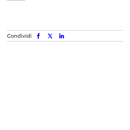
Condividi
facebook
x.com
linkedin