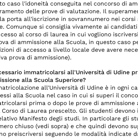
o caso l'idoneità conseguita nel concorso di am
ramento delle prove di valutazione. Il superame
a porta all'iscrizione in sovrannumero nei cors
e. Comunque si consiglia vivamente ai candidati d
ccesso al corso di laurea in cui vogliono iscrive
ova di ammissione alla Scuola, in questo caso per
izioni di accesso a livello locale deve avere ne
iva prova di ammissione).
essario immatricolarsi all'Università di Udine pr
ssione alla Scuola Superiore?
atricolazione all'Università di Udine è in ogni 
si alla Scuola nel caso in cui si superi il con
tricolarsi prima o dopo le prove di ammissione 
l Corso di Laurea prescelto. Gli studenti devono 
elativo Manifesto degli studi. In particolare gli s
mero chiuso (vedi sopra) e che quindi devono su
o preiscriversi seguendo le modalità indicate dai