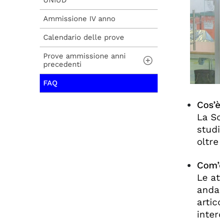
UNIUD
Ammissione IV anno
Calendario delle prove
Prove ammissione anni
precedenti
FAQ
Prove Classe
Scientifico-economica
Cos’
Prove Classe
La Sc
Umanistica
studi
Prove Classe
oltre
Scientifica (Medicina)
Com’è
Le at
andan
artic
inter