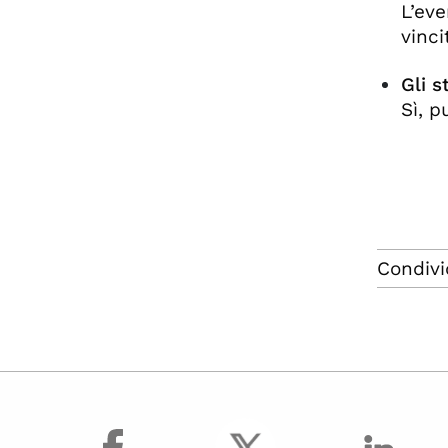
L’eve
vinc
Gli 
Sì, p
Condivi
facebook