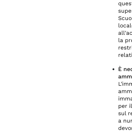
quest
supe
Scuol
local
all'a
la pr
restr
relat
È nec
ammi
L'imm
ammes
imma
per i
sul r
a nu
devon