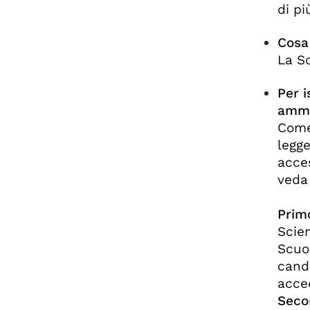
di pi
Cosa 
La S
Per i
ammi
Come
legge
acces
veda 
Prim
Scien
Scuol
candi
acce
Seco