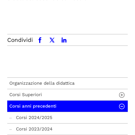
Condividi
facebook
x.com
linkedin
Organizzazione della didattica
Corsi Superiori
Corsi anni precedenti
Corsi disciplinari - Classe Scientifico-
economica
Corsi 2024/2025
Corsi disciplinari - Classe Umanistica
Corsi 2023/2024
Corsi interdisciplinari