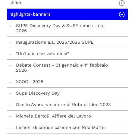
slider
Scuola
highlights-banners
Didattica
Bando ammissione Scuola Superiore "di
Toppo Wassermann" a.a. 2026/27 - I anno
Futuri allievi
SUPE Discovery Day & SUPEriamo il test
Bando ammissione Scuola Superiore "di
2026
Toppo Wassermann" a.a. 2026/27 - IV anno
Allievi
Inaugurazione a.a. 2025/2026 SUPE
Bando ammissione Scuola Superiore "di
Alumni
Toppo Wassermann" a.a. 2026/27 - II anno -
"Un'Italia che vale dieci"
Medicina e Chirurgia
Polo Lincei
Debate Contest - 31 gennaio e 1° febbraio
stage informatica @ SUPE
2026
“Intelligènzae” mostra multimediale
XCOOL 2025
interattiva a Palazzo di Toppo Wassermann
Supe Discovery Day
Locandina SUPEriamo il test
Danilo Avaro, vincitore di Rete di Idee 2023
bando mobilità breve dottorandi.pdf
Michele Bertoli, Alfiere del Lavoro
Lezioni di comunicazione con Rita Maffei