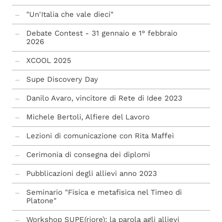
Bando ammissione Scuola Superiore "di
Alumni
Toppo Wassermann" a.a. 2026/27 - II anno -
"Un'Italia che vale dieci"
Medicina e Chirurgia
Polo Lincei
Debate Contest - 31 gennaio e 1° febbraio
stage informatica @ SUPE
2026
“Intelligènzae” mostra multimediale
XCOOL 2025
interattiva a Palazzo di Toppo Wassermann
Supe Discovery Day
Locandina SUPEriamo il test
Danilo Avaro, vincitore di Rete di Idee 2023
bando mobilità breve dottorandi.pdf
Michele Bertoli, Alfiere del Lavoro
Lezioni di comunicazione con Rita Maffei
Cerimonia di consegna dei diplomi
Pubblicazioni degli allievi anno 2023
Seminario "Fisica e metafisica nel Timeo di
Platone"
Workshop SUPE(riore): la parola agli allievi