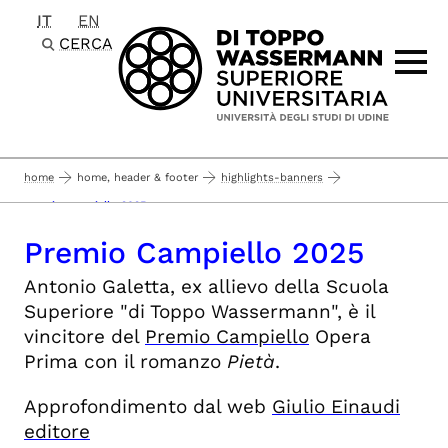
IT
EN
Passa al contenuto principale
CERCA
home
home, header & footer
highlights-banners
premio campiello 2025
Premio Campiello 2025
Antonio Galetta, ex allievo della Scuola
Superiore "di Toppo Wassermann", è il
vincitore del
Premio Campiello
Opera
Prima con il romanzo
Pietà
.
Approfondimento dal web
Giulio Einaudi
editore